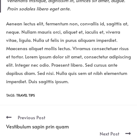
venenatis tristique, dignissim in, ultrices sit amet, augue.
Proin sodales libero eget ante.
Aenean lectus elit, fermentum non, convallis id, sagittis at,
neque. Nullam mauris orci, aliquet et, iaculis et, viverra
vitae, ligula. Nulla ut felis in purus aliquam imperdiet.
Maecenas aliquet mollis lectus. Vivamus consectetuer risus
et tortor. Lorem ipsum dolor sit amet, consectetur adipiscing
elit. Integer nec odio. Praesent libero. Sed cursus ante
dapibus diam. Sed nisi. Nulla quis sem at nibh elementum
imperdiet. Duis sagittis ipsum.
TAGS:
TRAVEL TIPS
Read
Previous Post
more
Vestibulum sapin prin quam
articles
Next Post