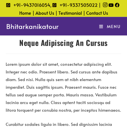
Skip
+91-9437016054,
+91-9337505022 |
to
Home |
About Us |
Testimonial |
Contact Us
content
Bhitarkanikatour
MENU
Neque Adipiscing An Cursus
Lorem ipsum dolor sit amet, consectetur adipiscing elit.
Integer nec odio. Praesent libero. Sed cursus ante dapibus
diam. Sed nisi. Nulla quis sem at nibh elementum
imperdiet. Duis sagittis ipsum. Praesent mauris. Fusce nec
tellus sed augue semper porta. Mauris massa. Vestibulum
lacinia arcu eget nulla. Class aptent taciti sociosqu ad
litora torquent per conubia nostra, per inceptos himenaeos.
Curabitur sodales ligula in libero. Sed dignissim lacinia