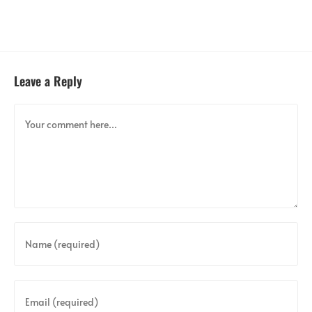
Leave a Reply
Comment
Enter
your
name
or
Enter
username
your