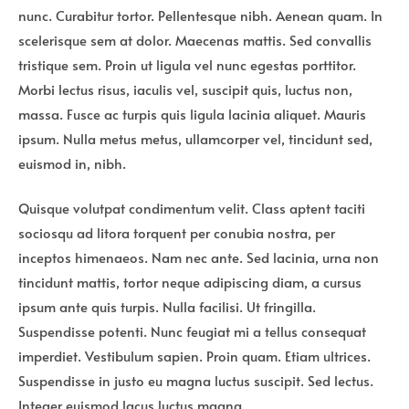
nunc. Curabitur tortor. Pellentesque nibh. Aenean quam. In
scelerisque sem at dolor. Maecenas mattis. Sed convallis
tristique sem. Proin ut ligula vel nunc egestas porttitor.
Morbi lectus risus, iaculis vel, suscipit quis, luctus non,
massa. Fusce ac turpis quis ligula lacinia aliquet. Mauris
ipsum. Nulla metus metus, ullamcorper vel, tincidunt sed,
euismod in, nibh.
Quisque volutpat condimentum velit. Class aptent taciti
sociosqu ad litora torquent per conubia nostra, per
inceptos himenaeos. Nam nec ante. Sed lacinia, urna non
tincidunt mattis, tortor neque adipiscing diam, a cursus
ipsum ante quis turpis. Nulla facilisi. Ut fringilla.
Suspendisse potenti. Nunc feugiat mi a tellus consequat
imperdiet. Vestibulum sapien. Proin quam. Etiam ultrices.
Suspendisse in justo eu magna luctus suscipit. Sed lectus.
Integer euismod lacus luctus magna.