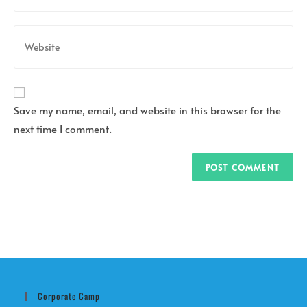
to
email
comment
address
Enter
to
your
comment
website
URL
(optional)
Save my name, email, and website in this browser for the
next time I comment.
Corporate Camp