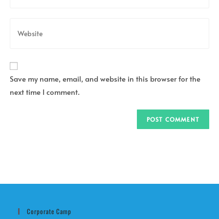
to
email
comment
address
Enter
to
your
comment
website
URL
(optional)
Save my name, email, and website in this browser for the
next time I comment.
Corporate Camp