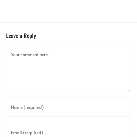
Leave a Reply
Comment
Enter
your
name
or
Enter
username
your