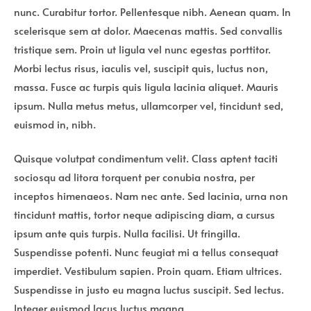
nunc. Curabitur tortor. Pellentesque nibh. Aenean quam. In
scelerisque sem at dolor. Maecenas mattis. Sed convallis
tristique sem. Proin ut ligula vel nunc egestas porttitor.
Morbi lectus risus, iaculis vel, suscipit quis, luctus non,
massa. Fusce ac turpis quis ligula lacinia aliquet. Mauris
ipsum. Nulla metus metus, ullamcorper vel, tincidunt sed,
euismod in, nibh.
Quisque volutpat condimentum velit. Class aptent taciti
sociosqu ad litora torquent per conubia nostra, per
inceptos himenaeos. Nam nec ante. Sed lacinia, urna non
tincidunt mattis, tortor neque adipiscing diam, a cursus
ipsum ante quis turpis. Nulla facilisi. Ut fringilla.
Suspendisse potenti. Nunc feugiat mi a tellus consequat
imperdiet. Vestibulum sapien. Proin quam. Etiam ultrices.
Suspendisse in justo eu magna luctus suscipit. Sed lectus.
Integer euismod lacus luctus magna.