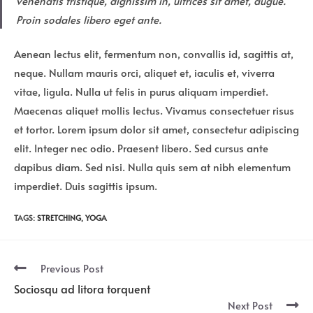
venenatis tristique, dignissim in, ultrices sit amet, augue.
Proin sodales libero eget ante.
Aenean lectus elit, fermentum non, convallis id, sagittis at,
neque. Nullam mauris orci, aliquet et, iaculis et, viverra
vitae, ligula. Nulla ut felis in purus aliquam imperdiet.
Maecenas aliquet mollis lectus. Vivamus consectetuer risus
et tortor. Lorem ipsum dolor sit amet, consectetur adipiscing
elit. Integer nec odio. Praesent libero. Sed cursus ante
dapibus diam. Sed nisi. Nulla quis sem at nibh elementum
imperdiet. Duis sagittis ipsum.
TAGS:
STRETCHING
,
YOGA
Read
Previous Post
more
Sociosqu ad litora torquent
articles
Next Post