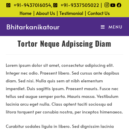
Skip
+91-9437016054,
+91-9337505022 |
to
Home |
About Us |
Testimonial |
Contact Us
content
Bhitarkanikatour
MENU
Tortor Neque Adpiscing Diam
Lorem ipsum dolor sit amet, consectetur adipiscing elit.
Integer nec odio. Praesent libero. Sed cursus ante dapibus
diam. Sed nisi. Nulla quis sem at nibh elementum
imperdiet. Duis sagittis ipsum. Praesent mauris. Fusce nec
tellus sed augue semper porta. Mauris massa. Vestibulum
lacinia arcu eget nulla. Class aptent taciti sociosqu ad
litora torquent per conubia nostra, per inceptos himenaeos.
Curabitur sodales ligula in libero. Sed dignissim lacinia